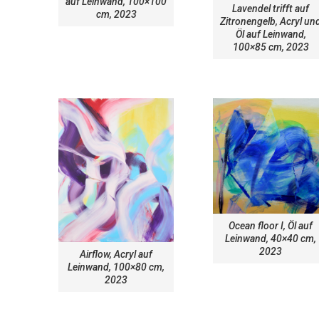
auf Leinwand, 100×100
Lavendel trifft auf
cm, 2023
Zitronengelb, Acryl un
Öl auf Leinwand,
100×85 cm, 2023
Ocean floor I, Öl auf
Leinwand, 40×40 cm,
2023
Airflow, Acryl auf
Leinwand, 100×80 cm,
2023