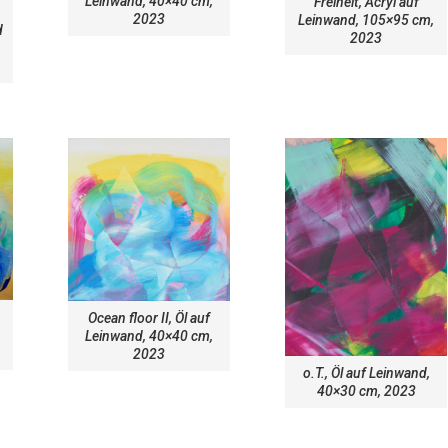
Leinwand, 40×40 cm,
Freiheit, Acryl auf
2023
Leinwand, 105×95 cm,
d
2023
Ocean floor II, Öl auf
Leinwand, 40×40 cm,
2023
o.T., Öl auf Leinwand,
40×30 cm, 2023