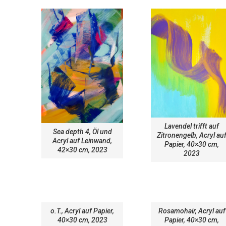
Lavendel trifft auf
Sea depth 4, Öl und
Zitronengelb, Acryl au
Acryl auf Leinwand,
Papier, 40×30 cm,
42×30 cm, 2023
2023
o.T., Acryl auf Papier,
Rosamohair, Acryl auf
40×30 cm, 2023
Papier, 40×30 cm,