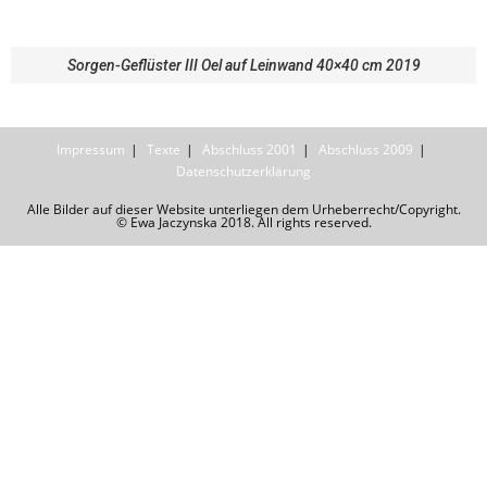
Sorgen-Geflüster III Oel auf Leinwand 40×40 cm 2019
Impressum
Texte
Abschluss 2001
Abschluss 2009
Datenschutzerklärung
Alle Bilder auf dieser Website unterliegen dem Urheberrecht/Copyright.
© Ewa Jaczynska 2018. All rights reserved.